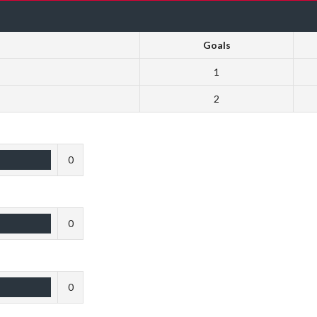
Goals
1
2
0
0
0