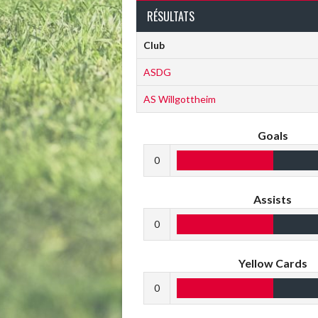
RÉSULTATS
Club
ASDG
AS Willgottheim
Goals
0
Assists
0
Yellow Cards
0