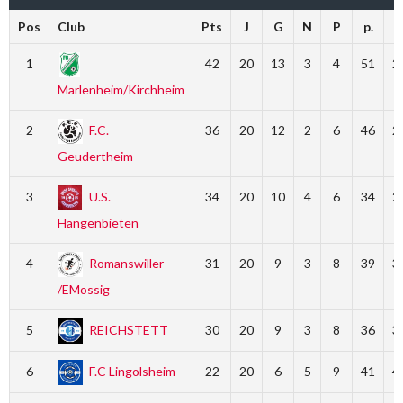
Pos
Club
Pts
J
G
N
P
p.
c
1
42
20
13
3
4
51
2
Marlenheim/Kirchheim
2
F.C.
36
20
12
2
6
46
2
Geudertheim
3
U.S.
34
20
10
4
6
34
2
Hangenbieten
4
Romanswiller
31
20
9
3
8
39
3
/EMossig
5
REICHSTETT
30
20
9
3
8
36
3
6
F.C Lingolsheim
22
20
6
5
9
41
4