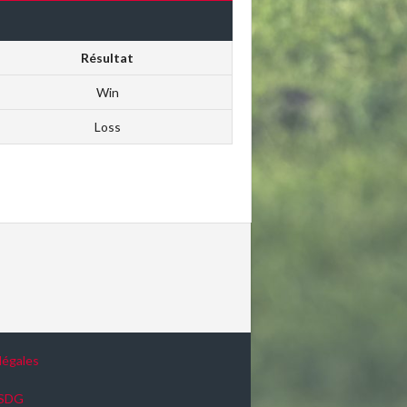
Résultat
Win
Loss
légales
ASDG