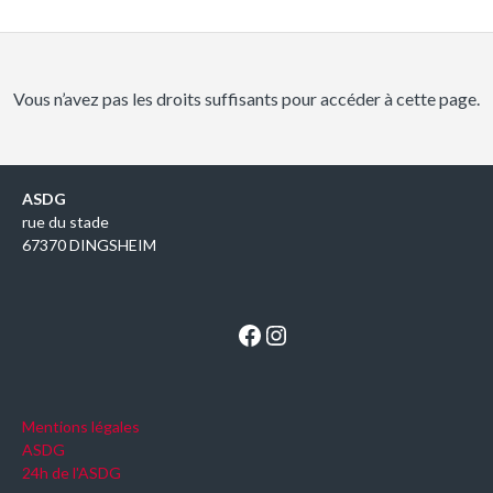
Vous n’avez pas les droits suffisants pour accéder à cette page.
ASDG
rue du stade
67370 DINGSHEIM
Facebook
Instagram
Mentions légales
ASDG
24h de l'ASDG