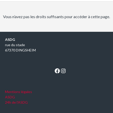
Vous n’avez pas les droits suffisants pour accéder à cette page.
ASDG
rue du stade
67370 DINGSHEIM
Facebook
Instagram
Mentions légales
ASDG
24h de l'ASDG