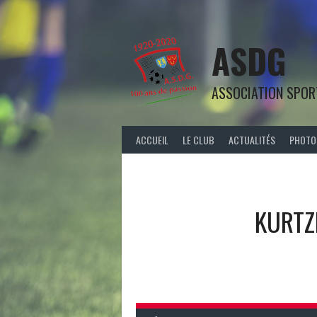
Aller
au
contenu
ASDG
ASSOCIATION SPOR
ACCUEIL
LE CLUB
ACTUALITÉS
PHOTO
KURTZ