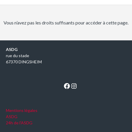
Vous n’avez pas les droits suffisants pour accéder à cette page.
ASDG
rue du stade
67370 DINGSHEIM
Facebook
Instagram
Mentions légales
ASDG
24h de l'ASDG