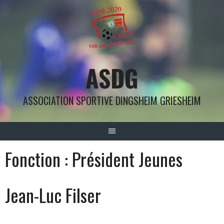
Aller
au
contenu
ASDG
ASSOCIATION SPORTIVE DINGSHEIM GRIESHEIM
Fonction :
Président Jeunes
Jean-Luc Filser