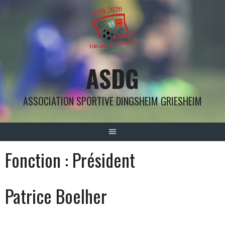
Aller
au
contenu
ASDG
ASSOCIATION SPORTIVE DINGSHEIM GRIESHEIM
Fonction :
Président
Patrice Boelher