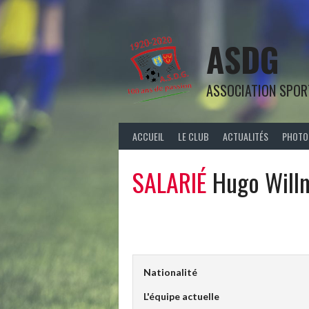
Aller
au
contenu
ASDG
ASSOCIATION SPOR
ACCUEIL
LE CLUB
ACTUALITÉS
PHOTO
SALARIÉ
Hugo Will
Nationalité
L'équipe actuelle