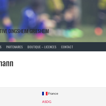
TIVE DINGSHEIM GRIESHEIM
S
PARTENAIRES
BOUTIQUE – LICENCES
CONTACT
mann
France
ASDG