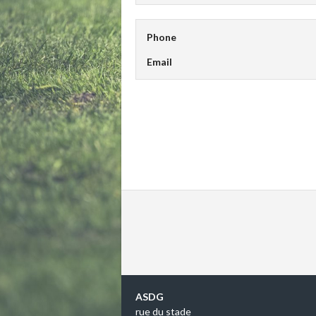
Phone
Email
ASDG
rue du stade