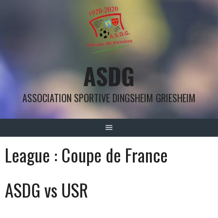
Aller
au
contenu
ASDG
ASSOCIATION SPORTIVE DINGSHEIM GRIESHEIM
League :
Coupe de France
ASDG vs USR