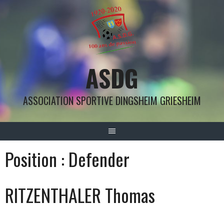
Aller
au
contenu
ASDG
ASSOCIATION SPORTIVE DINGSHEIM GRIESHEIM
Position :
Defender
RITZENTHALER Thomas