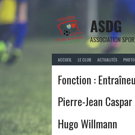
Aller
au
contenu
ASDG
ASSOCIATION SPOR
ACCUEIL
LE CLUB
ACTUALITÉS
PHOTO
Fonction :
Entraîne
Pierre-Jean Caspar
Hugo Willmann