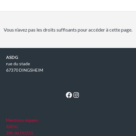
Vous n’avez pas les droits suffisants pour accéder à cette page.
ASDG
rue du stade
67370 DINGSHEIM
Facebook
Instagram
Mentions légales
ASDG
24h de l'ASDG